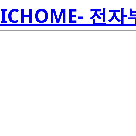
ICHOME- 전
UPA570T-T1-A
Amer