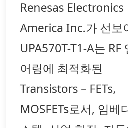
Renesas Electronics
America Inc.가 선
UPA570T-T1-A는 R
어링에 최적화된
Transistors – FETs,
MOSFETs로서, 임베