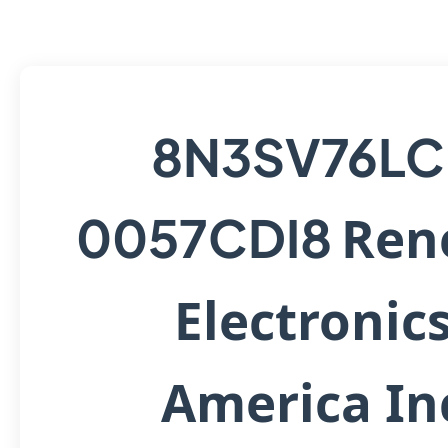
8N3SV76LC
Ren
0057CDI8
Electronic
America In