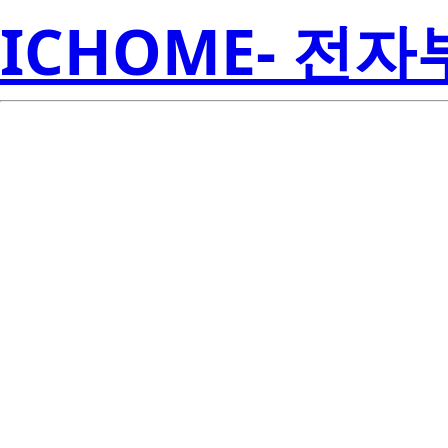
ICHOME- 전
8N3SV76LC-
Electroni