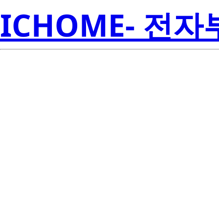
ICHOME- 전
RJK6018DP
Electroni