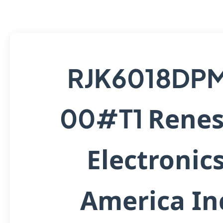
RJK6018DP
Renes
00#T1
Electronic
America In