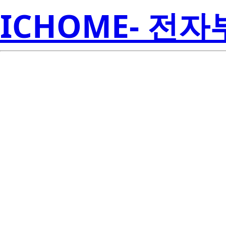
ICHOME- 전
R
HFA3135IHZ96
Amer