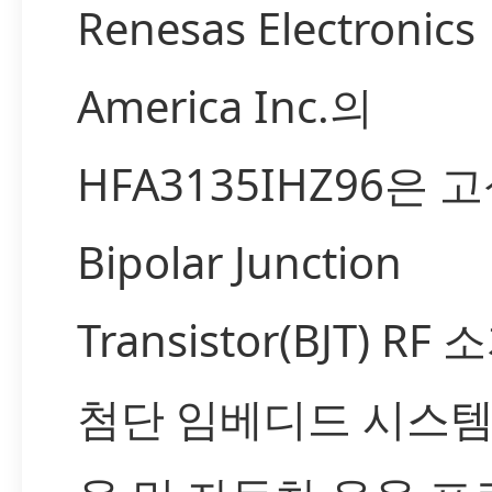
Renesas Electronics
America Inc.의
HFA3135IHZ96은 
Bipolar Junction
Transistor(BJT) RF
첨단 임베디드 시스템