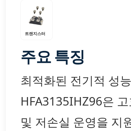
트랜지스터
주요 특징
최적화된 전기적 성
HFA3135IHZ96은 
및 저손실 운영을 지