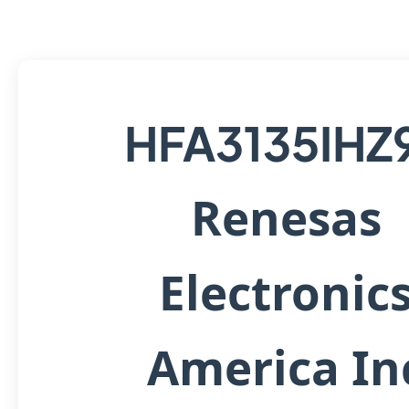
HFA3135IHZ
Renesas
Electronic
America In