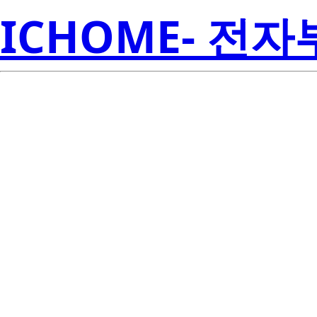
ICHOME- 전
FS70UM-0
Electroni