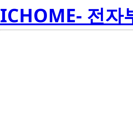
ICHOME- 전
BB304CDW
Electroni