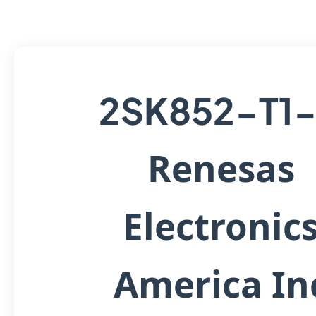
2SK852-T1
Renesas
Electronic
America In