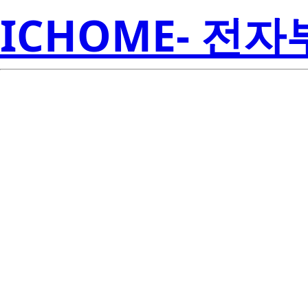
ICHOME- 전
R
2SK852-T1-A
Amer