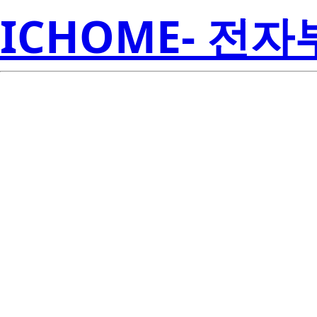
ICHOME- 전
2SK3111-Z
Electroni