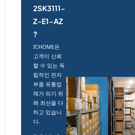
2SK3111-
Z-E1-AZ
?
ICHOME은
고객이 신뢰
할 수 있는 독
립적인 전자
부품 유통업
체가 되기 위
해 최선을 다
하고 있습니
다.