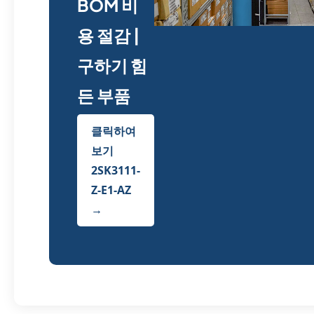
BOM 비
용 절감 |
구하기 힘
든 부품
클릭하여
보기
2SK3111-
Z-E1-AZ
→