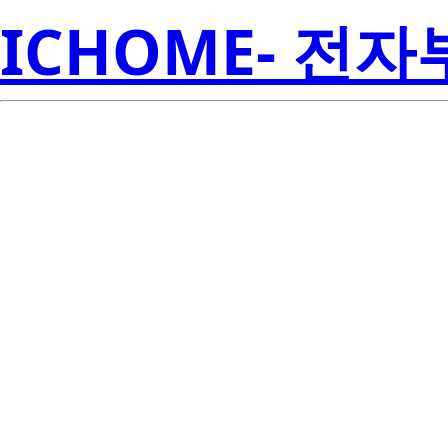
ICHOME- 전
Re
2SK1313S-E
Amer