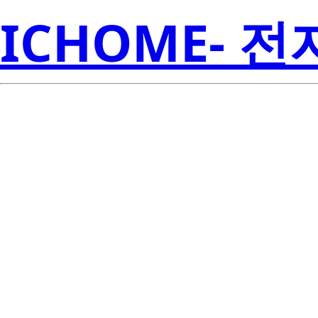
ICHOME- 
Rene
2SJ546-E