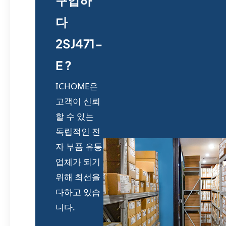
다
2SJ471-
E ?
ICHOME은
고객이 신뢰
할 수 있는
독립적인 전
자 부품 유통
업체가 되기
위해 최선을
다하고 있습
니다.