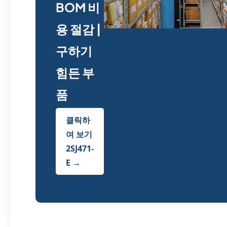
BOM 비
용 절감 |
구하기
힘든 부
품
클릭하
여 보기
2SJ471-
E →