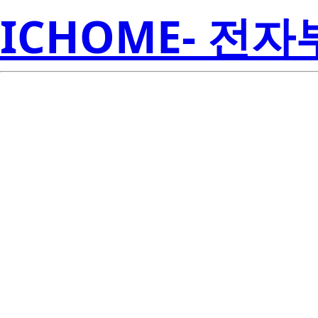
ICHOME- 전
Ren
2SJ471-E
Amer