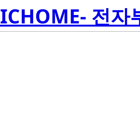
ICHOME- 전
2SJ356-T1-AZ
Amer