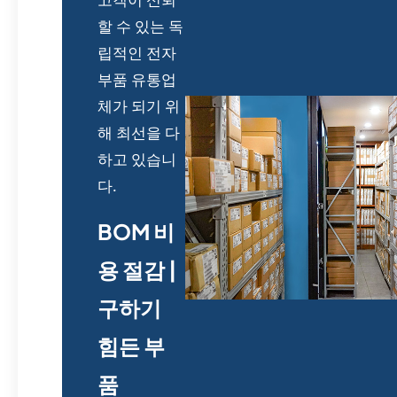
할 수 있는 독
립적인 전자
부품 유통업
체가 되기 위
해 최선을 다
하고 있습니
다.
BOM 비
용 절감 |
구하기
힘든 부
품