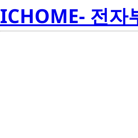
ICHOME- 전
Ren
2SJ216-E
Amer