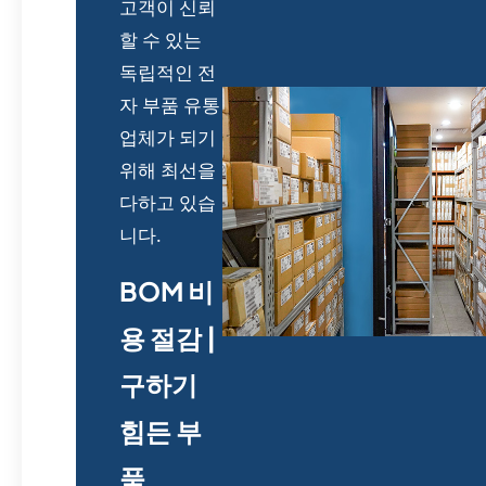
고객이 신뢰
할 수 있는
독립적인 전
자 부품 유통
업체가 되기
위해 최선을
다하고 있습
니다.
BOM 비
용 절감 |
구하기
힘든 부
품