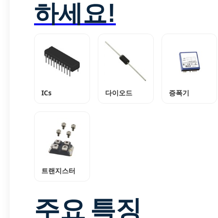
하세요!
ICs
다이오드
증폭기
트랜지스터
주요 특징