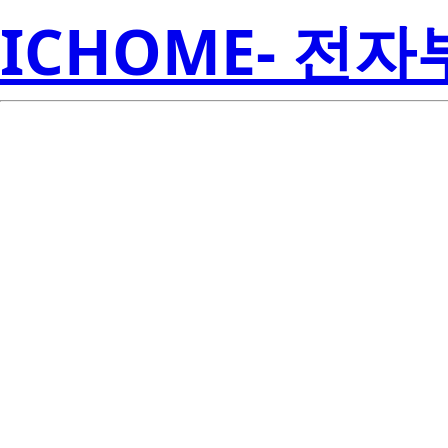
ICHOME- 전
2SC4095-T1-A
Amer