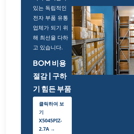
있는 독립적인
전자 부품 유통
업체가 되기 위
해 최선을 다하
고 있습니다.
BOM 비용
절감 | 구하
기 힘든 부품
클릭하여 보
기
X5045PIZ-
2.7A →