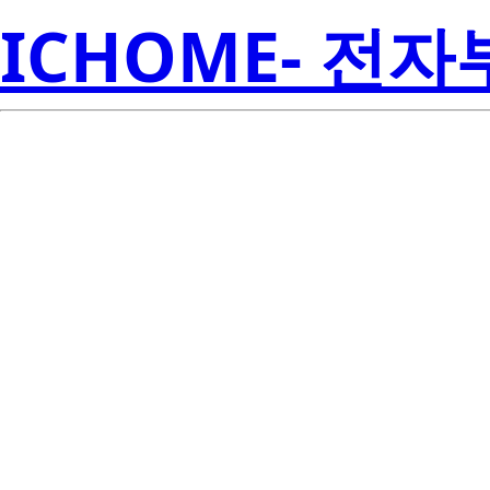
ICHOME- 전
X5045PIZ-2.7A
Amer