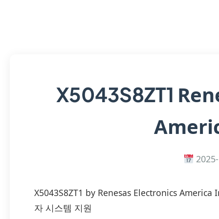
Rene
X5043S8ZT1
Americ
2025-
X5043S8ZT1 by Renesas Electronics A
자 시스템 지원