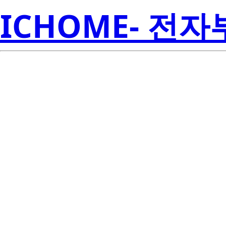
ICHOME- 전
UPA603T-T2-A
Amer