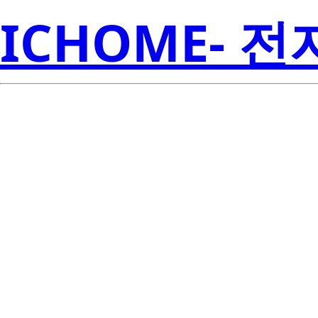
ICHOME- 
UPA571T-T1-