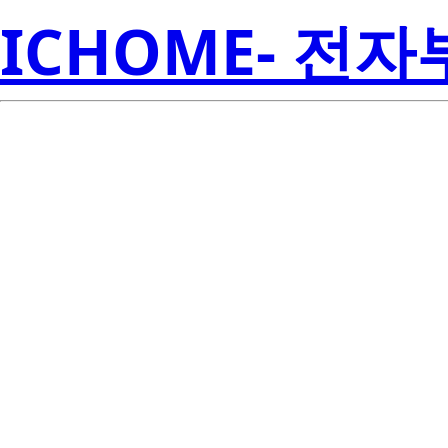
ICHOME- 전
UPA2737GR
Electroni