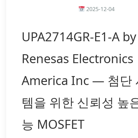
2025-12-04
UPA2714GR-E1-A by
Renesas Electronics
America Inc — 첨
템을 위한 신뢰성 높
능 MOSFET