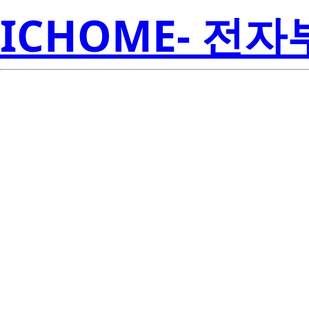
ICHOME- 전
UPA2714GR
Electroni