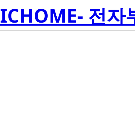
ICHOME- 전
UPA2451CT
Electroni