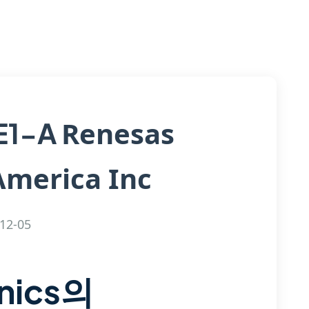
Renesas
E1-A
America Inc
12-05
onics의