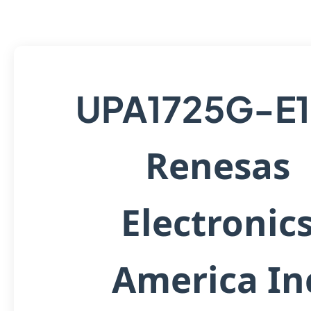
UPA1725G-E
Renesas
Electronic
America In