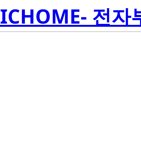
ICHOME- 전
UPA1725G-E1-A
Amer