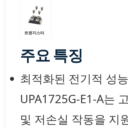
트랜지스터
주요 특징
최적화된 전기적 성
UPA1725G-E1-A는
및 저손실 작동을 지