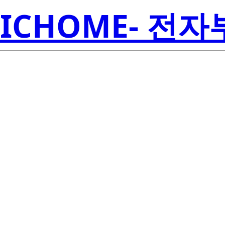
ICHOME- 전
UPA1572BH
Electroni