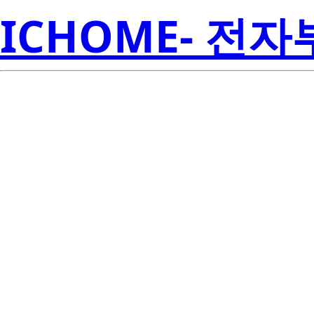
ICHOME- 전
R
UPA1453H-AZ
Amer