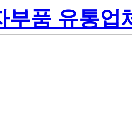
전자부품 유통업
Renesa
N-00#T2
America Inc