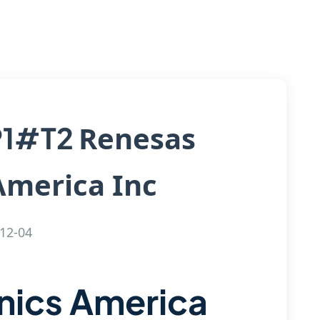
Renesas
P1#T2
America Inc
12-04
nics America