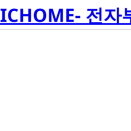
ICHOME- 전
RJP6055DP
Electroni