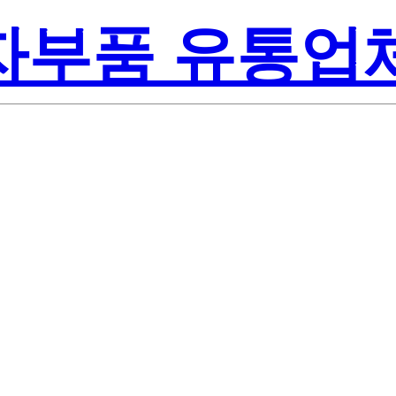
전자부품 유통업
Renesa
K-M2#T0
America Inc