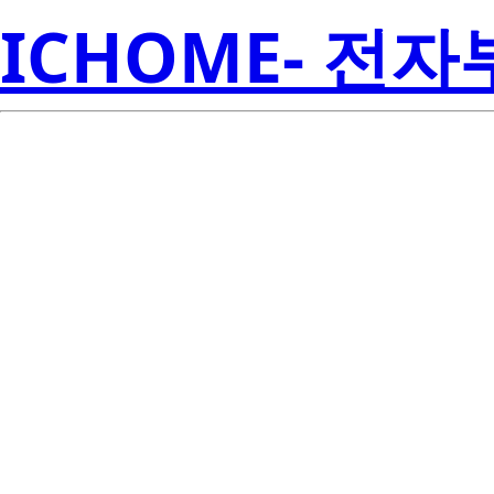
ICHOME- 전
RJL5013DP
Electroni