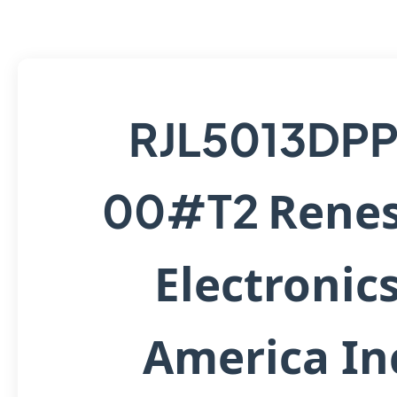
RJL5013DP
Rene
00#T2
Electronic
America In