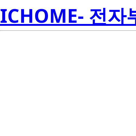
ICHOME- 전
RJK6024DP
Electroni