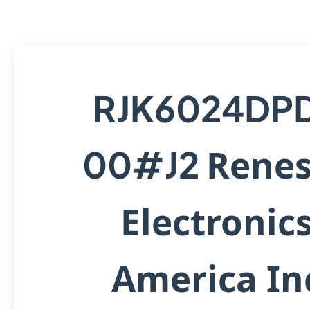
RJK6024DP
Renes
00#J2
Electronic
America In