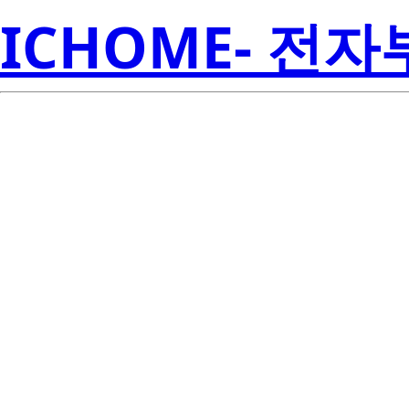
ICHOME- 전
RJK6014DP
Electroni