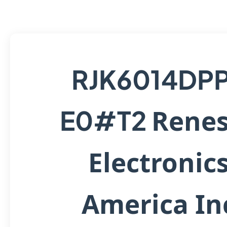
RJK6014DP
Rene
E0#T2
Electronic
America In