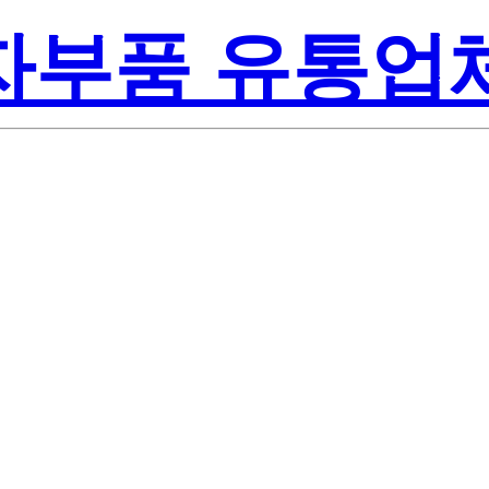
전자부품 유통업
Renesa
D-00#J2
America Inc