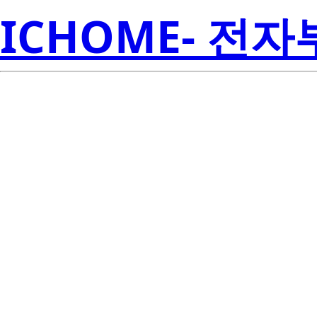
ICHOME- 전
RJK5020D
Electroni