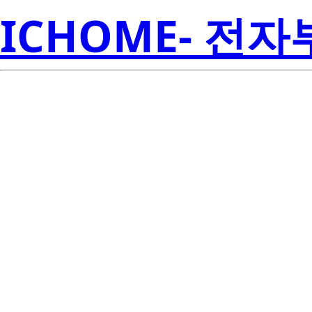
ICHOME- 전
RJK5012DP
Electroni