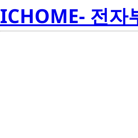
ICHOME- 전
RJK2009DP
Electroni