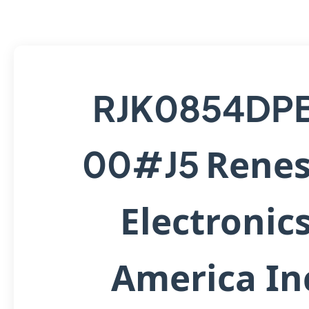
RJK0854DP
Renes
00#J5
Electronic
America In