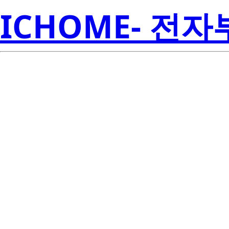
ICHOME- 전
RJK0854DP
Electroni