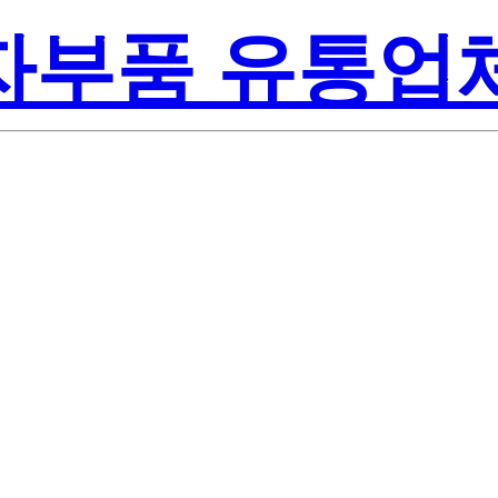
전자부품 유통업
Renesa
B-00#J5
America Inc