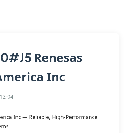
Renesas
00#J5
America Inc
12-04
erica Inc — Reliable, High-Performance
tems