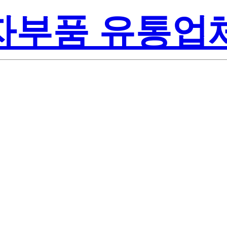
전자부품 유통업
Renesa
B-00#J5
America Inc