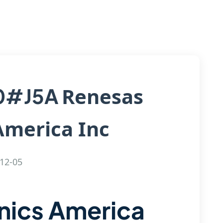
Renesas
0#J5A
America Inc
12-05
nics America