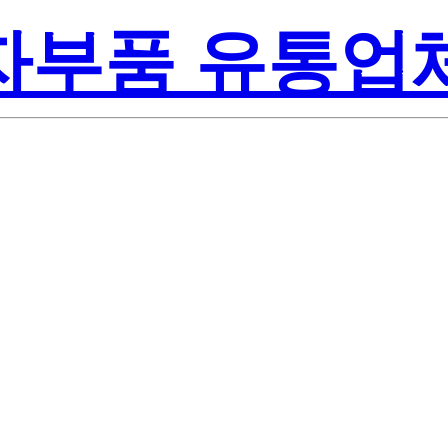
전자부품 유통업
Renes
-00#J5A
America Inc