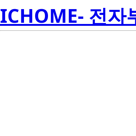
ICHOME- 전
RJK03N4DPA
Electroni