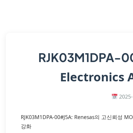
RJK03M1DPA-0
Electronics 
2025-
RJK03M1DPA-00#J5A: Renesas의 고신뢰
강화