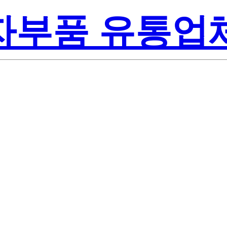
전자부품 유통업
Renes
-00#J5A
America Inc