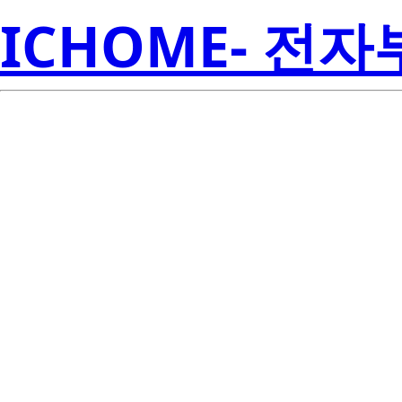
ICHOME- 전
RJK0364DP
Electroni