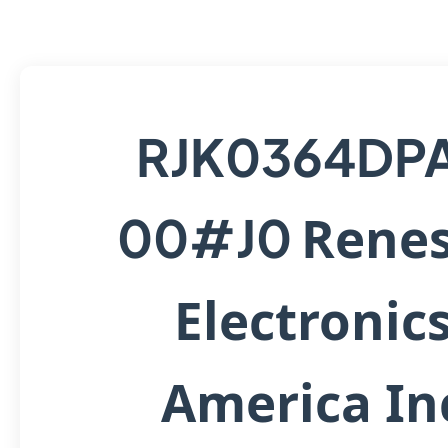
RJK0364DP
Rene
00#J0
Electronic
America In