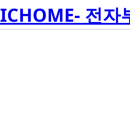
ICHOME- 전
RJK0358DP
Electroni