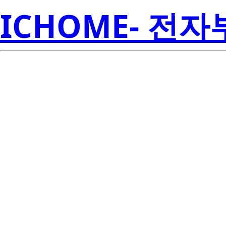
ICHOME- 전
RJK0353DPA
Electroni