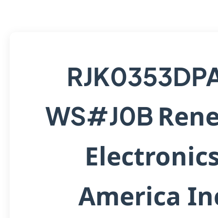
RJK0353DP
Rene
WS#J0B
Electronic
America In