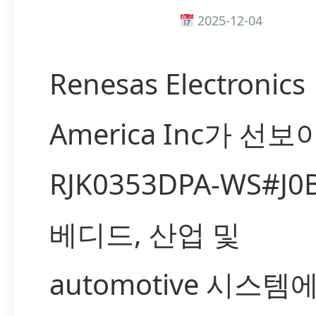
2025-12-04
Renesas Electronics
America Inc가 선
RJK0353DPA-WS#J
베디드, 산업 및
automotive 시스템