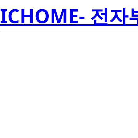
ICHOME- 전
RJK0348DP
Electroni