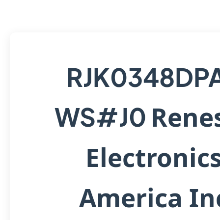
RJK0348DP
Rene
WS#J0
Electronic
America In