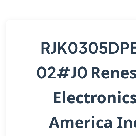
RJK0305DP
Renes
02#J0
Electronic
America In