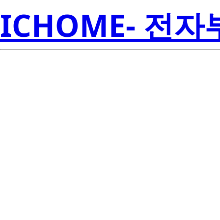
ICHOME- 전
RJK0305DP
Electroni