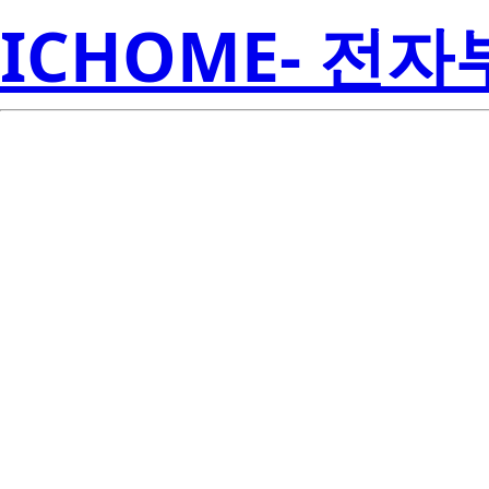
ICHOME- 전
RJH60F5DP
Electroni