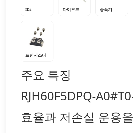
ICs
다이오드
증폭기
트랜지스터
주요 특징
RJH60F5DPQ-A0#T
효율과 저손실 운용을