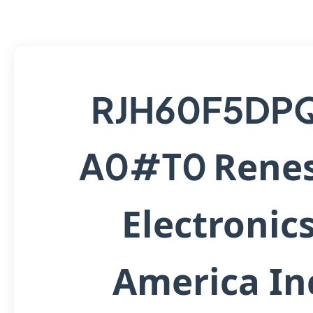
RJH60F5DP
Rene
A0#T0
Electronic
America In