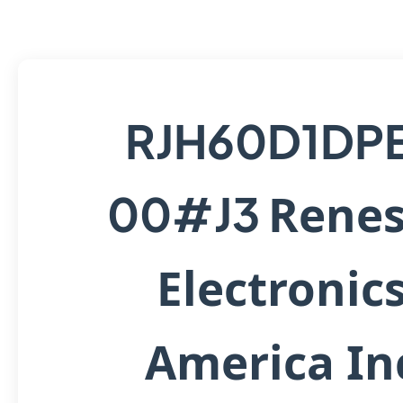
RJH60D1DP
Renes
00#J3
Electronic
America In