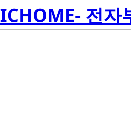
ICHOME- 전
RJH60D1DP
Electroni