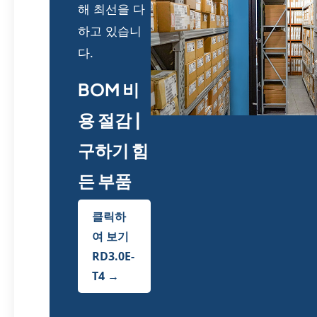
해 최선을 다
하고 있습니
다.
BOM 비
용 절감 |
구하기 힘
든 부품
클릭하
여 보기
RD3.0E-
T4 →