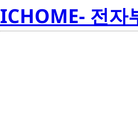
ICHOME- 전
Re
RD3.0E-T4
Amer